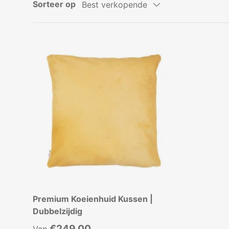
Sorteer op
Best verkopende
Premium Koeienhuid Kussen |
Dubbelzijdig
Reguliere prijs
€249,00