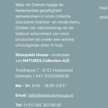
Waar de Deense hygge en
Inspi
Nederlandse gezelligheid
samenkomen in onze collectie
Affi
duurzame interieur- en mode items.
Ontdek het vakmanschap en de
tijdloze schoonheid van onze
producten en creëer een warme,
uitnodigende sfeer in huis.
Sheepskin House-
onderdeel
van
NATURES Collection A/S
Troldhøjvej 7 · 8722 Hedensted
Denmark | VAT: DK32096530
Ma - Vr:
8:00 - 16:00 (CET)
Email:
hallo@sheepskinhouse.nl
Tel:
(+31) 085 301 68 80