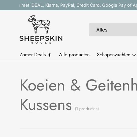
Makkelijk betalen met iDEAL, Klarna, PayPal, Credit Card
Ga naar inhoud
Zoeken
Productsoort
Alles
Zomer Deals ☀️
Alle producten
Schapenvachten
Koeien & Geiten
Kussens
(1 producten)