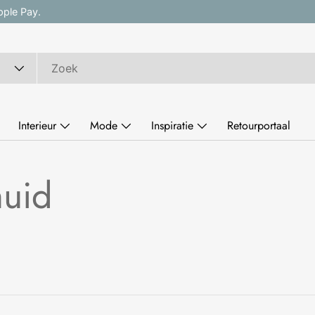
, Google Pay of Apple Pay.
Interieur
Mode
Inspiratie
Retourportaal
huid