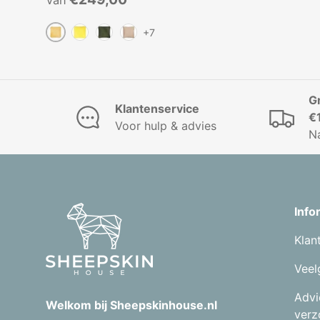
Van
+7
Mosterdgeel
Geel
Kaki Groen
Beige
G
Klantenservice
€
Voor hulp & advies
N
Info
Klan
Veel
Advi
Welkom bij Sheepskinhouse.nl
verz