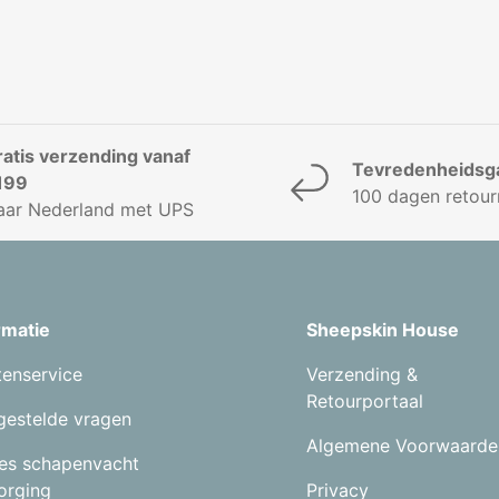
ratis verzending vanaf
Tevredenheidsga
199
100 dagen retour
aar Nederland met UPS
rmatie
Sheepskin House
tenservice
Verzending &
Retourportaal
gestelde vragen
Algemene Voorwaarde
es schapenvacht
orging
Privacy