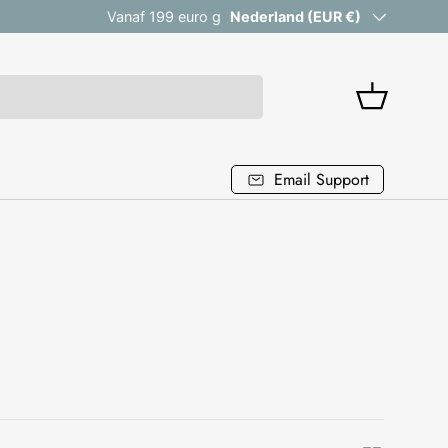
Vanaf 199 euro gratis verzending
Land/Regio
Nederland (EUR €)
Mandje
Email Support