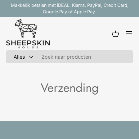
Makkelijk betalen met iDEAL, Klarna, PayPal, Credit Card,
V
Ga naar inhoud
Google Pay of Apple Pay.
Mandje
Zoeken
Productsoort
Alles
Verzending