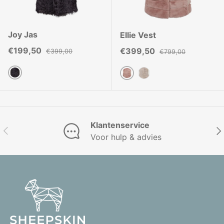
Joy Jas
Ellie Vest
Verkoopprijs
Reguliere prijs
€199,50
Verkoopprijs
Reguliere prijs
€399,50
€399,00
€799,00
Donkergrijs
Roze
Eenvoudig Taupe
Klantenservice
Vorige
Vol
Voor hulp & advies