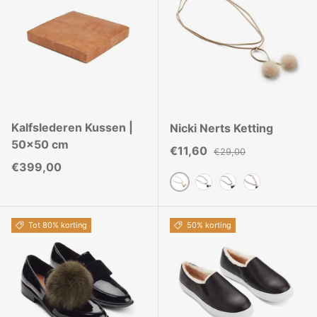
Kalfslederen Kussen |
Nicki Nerts Ketting
50x50 cm
Verkoopprijs
Reguliere prijs
€11,60
€29,00
Reguliere prijs
€399,00
Beige
Blauw
Bruin
Burgundy
Tot 80% korting
50% korting