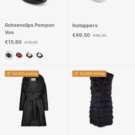
Schoenclips Pompon
Instappers
Vos
Verkoopprijs
Reguliere prijs
€49,50
€99,00
Verkoopprijs
Reguliere prijs
€15,80
€79,00
Khaki
Oranje
Roze
Solide Wit
Tot 50% korting
Tot 60% korting