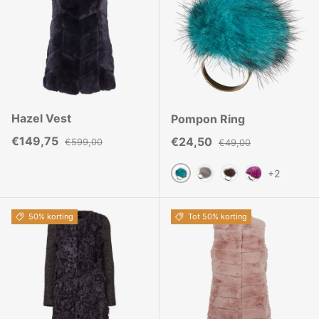
Hazel Vest
Pompon Ring
Verkoopprijs
Reguliere prijs
€149,75
Verkoopprijs
Reguliere prijs
€24,50
€599,00
€49,00
+2
Aqua
Iers Blauw
Bruin
Lichtroze
50% korting
Tot 50% korting