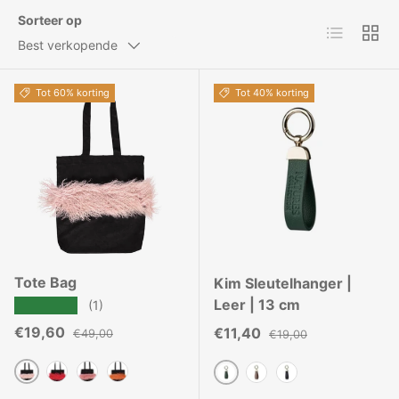
Sorteer op
Lijst
Raste
Best verkopende
Tot 60% korting
Tot 40% korting
Tote Bag
Kim Sleutelhanger |
Leer | 13 cm
★★★★★
(1)
Verkoopprijs
Reguliere prijs
€19,60
Verkoopprijs
Reguliere prijs
€11,40
€49,00
€19,00
Snoep Roze
Fiesta Rood
Oudroze
Roest
Antiek Groen
Beige
Zwart