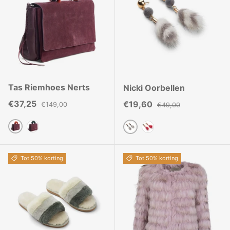
Tas Riemhoes Nerts
Nicki Oorbellen
Verkoopprijs
Reguliere prijs
€37,25
Verkoopprijs
Reguliere prijs
€19,60
€149,00
€49,00
Herfst Marmer
Khaki
Grijs/Wit
Roze
Tot 50% korting
Tot 50% korting