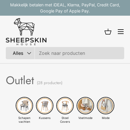
Makkelijk betalen met iDEAL, Klarna, PayPal, Credit Card,
V
Ga naar inhoud
Google Pay of Apple Pay.
Mandje
Zoeken
Productsoort
Alles
Outlet
(28 producten)
Schapen
Kussens
Stoel
Voetmode
Mode
vachten
Covers