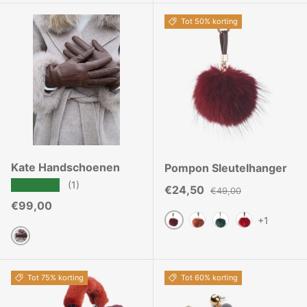
Tot 50% korting
Kate Handschoenen
Pompon Sleutelhanger
★★★★★
(1)
Verkoopprijs
Reguliere prijs
€24,50
€49,00
Reguliere prijs
€99,00
+1
Burgundy
Donker Roest
Groen
Rouge
Cognac
Tot 75% korting
Tot 60% korting