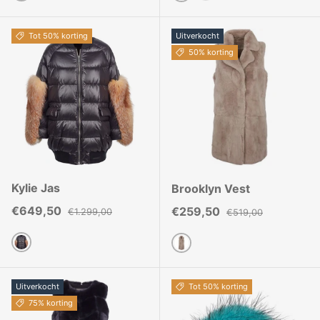
Aqua
Bruin
Lichtroze
Middernacht Blauw
Beige
Taupe
Tot 50% korting
Uitverkocht
50% korting
Kylie Jas
Brooklyn Vest
Verkoopprijs
Reguliere prijs
€649,50
Verkoopprijs
Reguliere prijs
€259,50
€1.299,00
€519,00
Zwart
Paddestoel
Uitverkocht
Tot 50% korting
75% korting