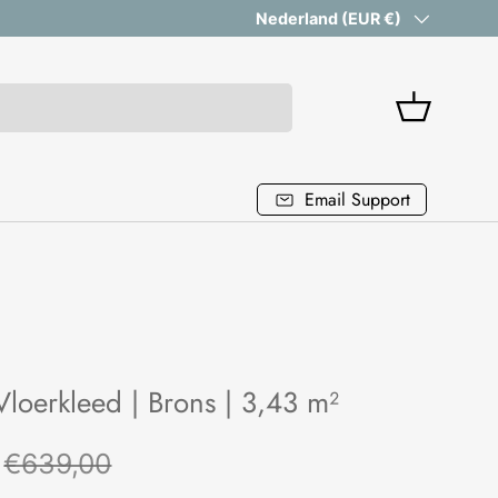
Vanaf 199 euro gratis verzending
Land/Regio
Nederland (EUR €)
Mandje
Email Support
loerkleed | Brons | 3,43 m²
Reguliere prijs
rijs
€639,00