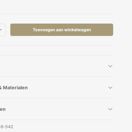
Toevoegen aan winkelwagen
elheid
Verhoog de hoeveelheid
& Materialen
pen
16-542