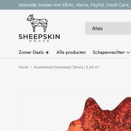
Makkelijk betalen met iDEAL, Klarna, PayPal, Credit Card
Ga naar inhoud
Zoeken
Productsoort
Alles
Zomer Deals ☀️
Alle producten
Schapenvachten
Home
Koeienhuid Vloerkleed | Brons | 3,43 m²
Ga direct naar productinformatie