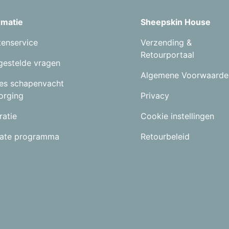
rmatie
Sheepskin House
tenservice
Verzending &
Retourportaal
gestelde vragen
Algemene Voorwaarde
es schapenvacht
orging
Privacy
ratie
Cookie instellingen
liate programma
Retourbeleid