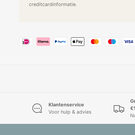
creditcardinformatie.
G
Klantenservice
€
Voor hulp & advies
N