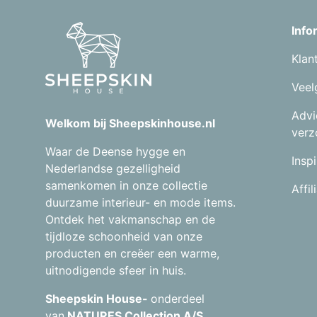
Info
Klan
Veel
Advi
Welkom bij Sheepskinhouse.nl
verz
Waar de Deense hygge en
Inspi
Nederlandse gezelligheid
samenkomen in onze collectie
Affi
duurzame interieur- en mode items.
Ontdek het vakmanschap en de
tijdloze schoonheid van onze
producten en creëer een warme,
uitnodigende sfeer in huis.
Sheepskin House-
onderdeel
van
NATURES Collection A/S