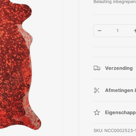
Belasting inbegrepen
Aantal
Verlaag de hoeve
Verzending
Afmetingen 
Eigenschap
SKU:
NCC0002523-