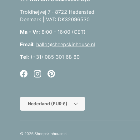
Troldhøjvej 7 · 8722 Hedensted
Denmark | VAT: DK32096530
Ma - Vr:
8:00 - 16:00 (CET)
Email:
hallo@sheepskinhouse.nl
Tel:
(+31) 085 301 68 80
Facebook
Instagram
Pinterest
Land/Regio
Nederland (EUR €)
© 2026
Sheepskinhouse.nl
.