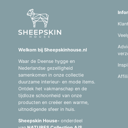
Info
Klan
Veel
Advi
Welkom bij Sheepskinhouse.nl
verz
Waar de Deense hygge en
Inspi
Nederlandse gezelligheid
samenkomen in onze collectie
Affi
duurzame interieur- en mode items.
Ontdek het vakmanschap en de
tijdloze schoonheid van onze
producten en creëer een warme,
uitnodigende sfeer in huis.
Sheepskin House-
onderdeel
van
NATURES Collection A/S