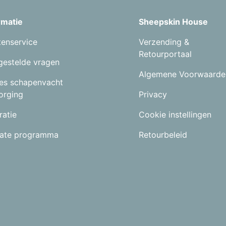
rmatie
Sheepskin House
tenservice
Verzending &
Retourportaal
gestelde vragen
Algemene Voorwaarde
es schapenvacht
orging
Privacy
ratie
Cookie instellingen
liate programma
Retourbeleid