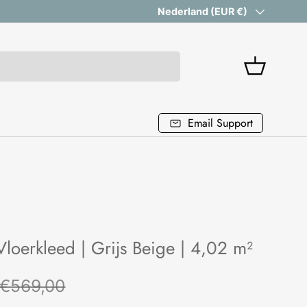
Vanaf 199 euro gratis verzending
Land/Regio
Nederland (EUR €)
Mandje
Email Support
loerkleed | Grijs Beige | 4,02 m²
Reguliere prijs
rijs
€569,00