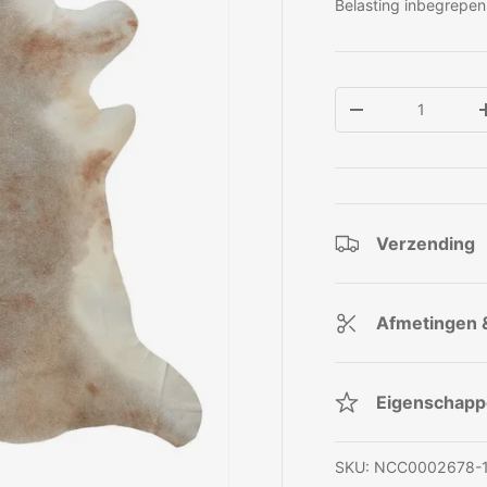
Belasting inbegrepen
Aantal
Verlaag de hoeve
Verzending
Afmetingen 
Eigenschap
SKU:
NCC0002678-