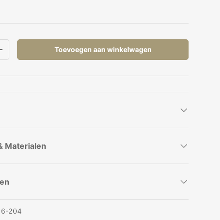
Toevoegen aan winkelwagen
elheid
Verhoog de hoeveelheid
& Materialen
pen
16-204