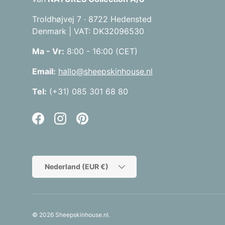
Troldhøjvej 7 · 8722 Hedensted
Denmark | VAT: DK32096530
Ma - Vr:
8:00 - 16:00 (CET)
Email:
hallo@sheepskinhouse.nl
Tel:
(+31) 085 301 68 80
Facebook
Instagram
Pinterest
Land/Regio
Nederland (EUR €)
© 2026
Sheepskinhouse.nl
.