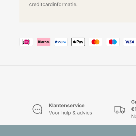
creditcardinformatie.
G
Klantenservice
€
Voor hulp & advies
N