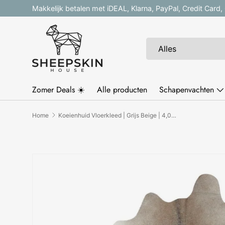
Makkelijk betalen met iDEAL, Klarna, PayPal, Credit Card
Ga naar inhoud
Zoeken
Productsoort
Alles
Zomer Deals ☀️
Alle producten
Schapenvachten
Home
Koeienhuid Vloerkleed | Grijs Beige | 4,02 m²
Ga direct naar productinformatie