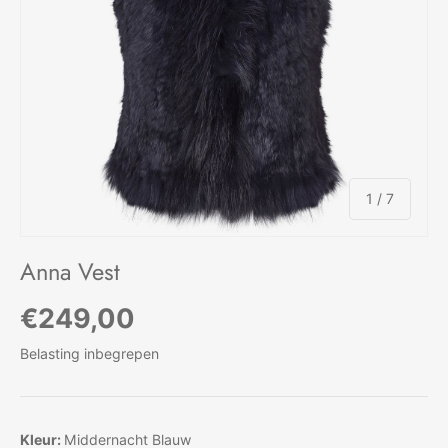
van
1
/
7
Anna Vest
Reguliere prijs
€249,00
Belasting inbegrepen
Kleur:
Middernacht Blauw