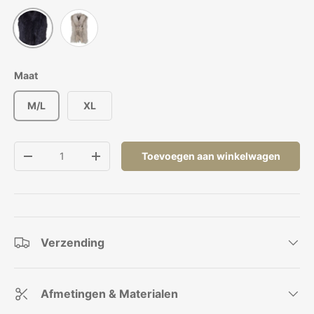
Middernacht Blauw
Eenvoudig Taupe
Maat
M/L
XL
Aantal
Toevoegen aan winkelwagen
Verlaag de hoeveelheid
Verhoog de hoeveelheid
Verzending
Afmetingen & Materialen