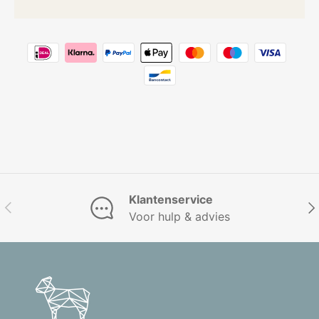
Klantenservice
Vorige
Vol
Voor hulp & advies