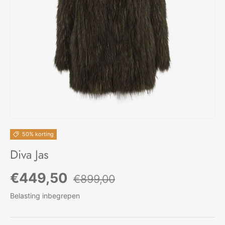
50% korting
Diva Jas
Verkoopprijs
Reguliere prijs
€449,50
€899,00
Belasting inbegrepen