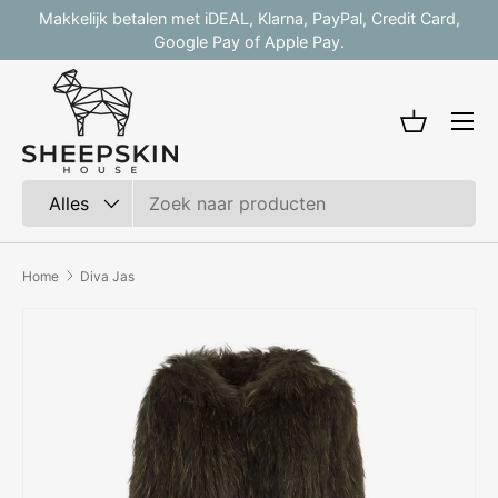
Makkelijk betalen met iDEAL, Klarna, PayPal, Credit Card,
V
Ga naar inhoud
Google Pay of Apple Pay.
Mandje
Zoeken
Productsoort
Alles
Home
Diva Jas
Ga direct naar productinformatie