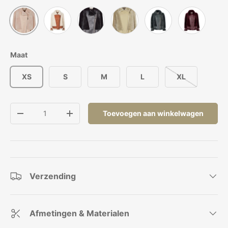
Leer Bruin/Ivoor
Beige
Zwart
Mint Groen
Blauw/Grijs
Port Royal
Maat
XS
S
M
L
XL
Aantal
Toevoegen aan winkelwagen
Verlaag de hoeveelheid
Verhoog de hoeveelheid
Verzending
Afmetingen & Materialen