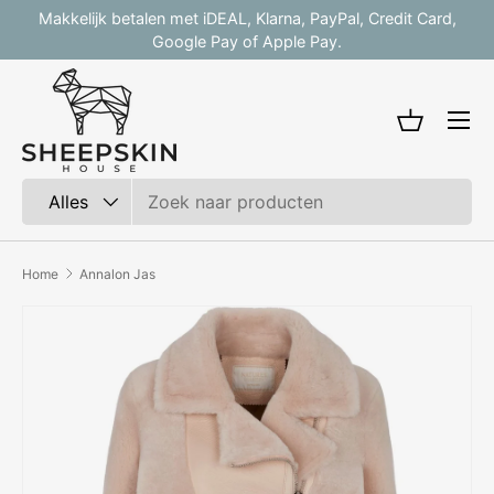
Makkelijk betalen met iDEAL, Klarna, PayPal, Credit Card,
V
Ga naar inhoud
Google Pay of Apple Pay.
Mandje
Zoeken
Productsoort
Alles
Home
Annalon Jas
Afbeelding 2 is nu beschikbaar in gallerij-weergave
Ga direct naar productinformatie