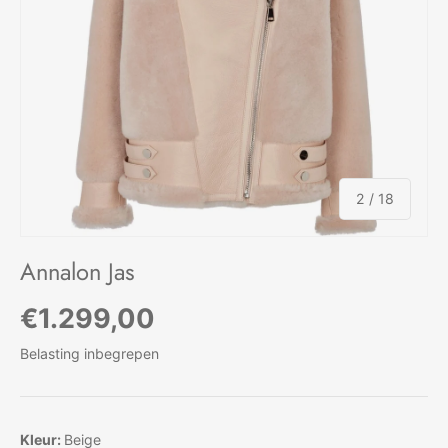
van
2
/
18
Annalon Jas
Reguliere prijs
€1.299,00
Belasting inbegrepen
Kleur:
Beige