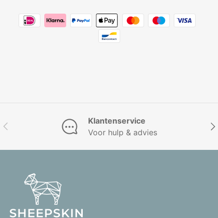
Klantenservice
Vorige
Vol
Voor hulp & advies