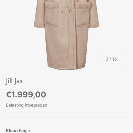
van
3
/
15
Jill Jas
Reguliere prijs
€1.999,00
Belasting inbegrepen
Kleur:
Beige