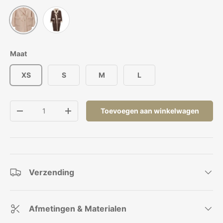
Beige
Choco/Beige
Maat
XS
S
M
L
Aantal
Toevoegen aan winkelwagen
Verlaag de hoeveelheid
Verhoog de hoeveelheid
Verzending
Afmetingen & Materialen