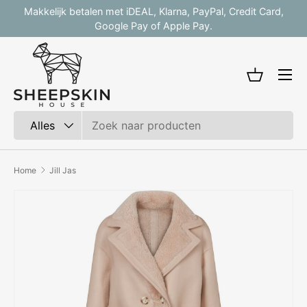
Makkelijk betalen met iDEAL, Klarna, PayPal, Credit Card,
V
Ga naar inhoud
Google Pay of Apple Pay.
Mandje
Zoeken
Productsoort
Alles
Home
Jill Jas
Afbeelding 3 is nu beschikbaar in gallerij-weergave
Ga direct naar productinformatie