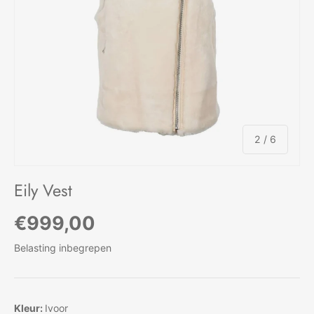
van
2
/
6
Eily Vest
Reguliere prijs
€999,00
Belasting inbegrepen
Kleur:
Ivoor