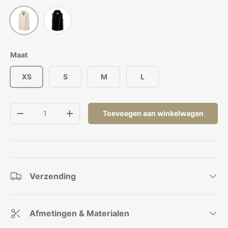
Ivoor
Zwart
Maat
XS
S
M
L
Aantal
Toevoegen aan winkelwagen
Verlaag de hoeveelheid
Verhoog de hoeveelheid
Verzending
Afmetingen & Materialen