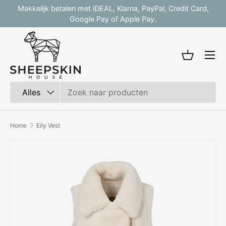
Makkelijk betalen met iDEAL, Klarna, PayPal, Credit Card,
V
Ga naar inhoud
Google Pay of Apple Pay.
Mandje
Zoeken
Productsoort
Alles
Home
Eily Vest
Afbeelding 2 is nu beschikbaar in gallerij-weergave
Ga direct naar productinformatie