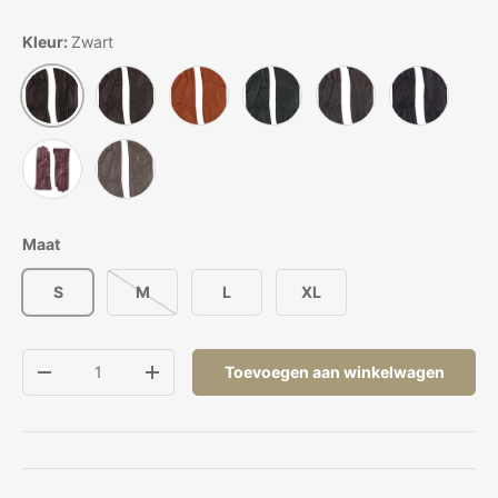
Kleur:
Zwart
Bruin
Camelbruin
Groen
Grijs
Marineblau
Zwart
Port Royal
Taupe
Maat
S
M
L
XL
Aantal
Toevoegen aan winkelwagen
Verlaag de hoeveelheid
Verhoog de hoeveelheid