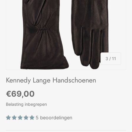
van
3
/
11
Kennedy Lange Handschoenen
Reguliere prijs
€69,00
Belasting inbegrepen
5 beoordelingen