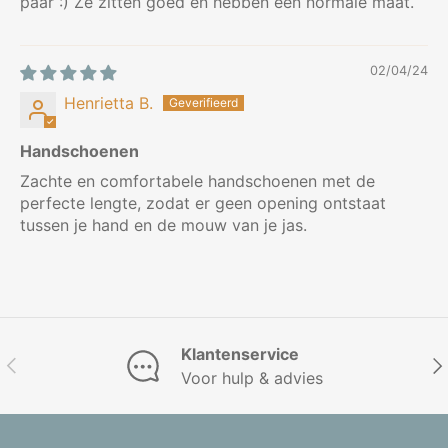
paar :) Ze zitten goed en hebben een normale maat.
02/04/24
Henrietta B.
Handschoenen
Zachte en comfortabele handschoenen met de
perfecte lengte, zodat er geen opening ontstaat
tussen je hand en de mouw van je jas.
Klantenservice
Vorige
Vol
Voor hulp & advies