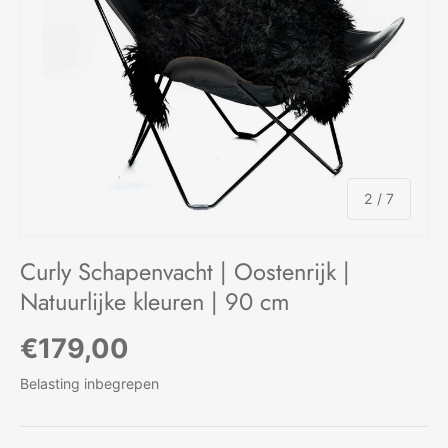
van
2
/
7
Curly Schapenvacht | Oostenrijk |
Natuurlijke kleuren | 90 cm
Reguliere prijs
€179,00
Belasting inbegrepen