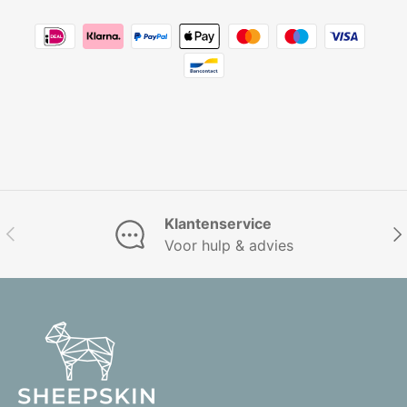
Klantenservice
Vorige
Vol
Voor hulp & advies