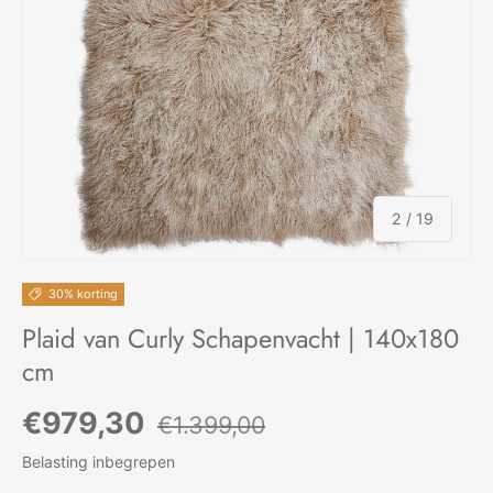
van
2
/
19
30% korting
Plaid van Curly Schapenvacht | 140x180
cm
Verkoopprijs
Reguliere prijs
€979,30
€1.399,00
Belasting inbegrepen