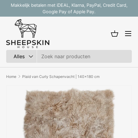
Makkelijk betalen met iDEAL, Klarna, PayPal, Credit Card,
V
Ga naar inhoud
Google Pay of Apple Pay.
Mandje
Zoeken
Productsoort
Alles
Home
Plaid van Curly Schapenvacht | 140x180 cm
Afbeelding 2 is nu beschikbaar in gallerij-weergave
Ga direct naar productinformatie