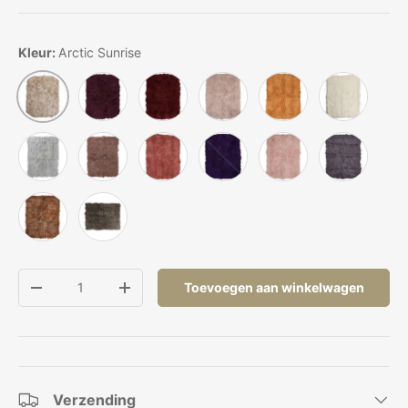
Kleur:
Arctic Sunrise
Aubergine
Burgundy
Duif
Keizerlijk Geel
Ivoor
Arctic Sunrise
Licht Grijs
Nougat
Oudroze
Paars
Roze
Staal Grijs
Zonsondergang
Taupe
Aantal
Toevoegen aan winkelwagen
Verlaag de hoeveelheid
Verhoog de hoeveelheid
Verzending