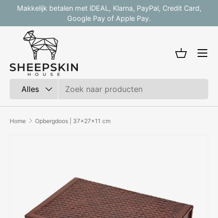
Makkelijk betalen met iDEAL, Klarna, PayPal, Credit Card,
V
Ga naar inhoud
Google Pay of Apple Pay.
Mandje
Zoeken
Productsoort
Alles
Home
Opbergdoos | 37x27x11 cm
Afbeelding 2 is nu beschikbaar in gallerij-weergave
Ga direct naar productinformatie