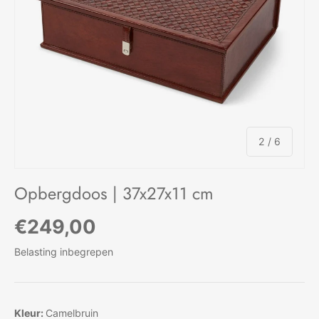
van
2
/
6
Opbergdoos | 37x27x11 cm
Reguliere prijs
€249,00
Belasting inbegrepen
Kleur:
Camelbruin