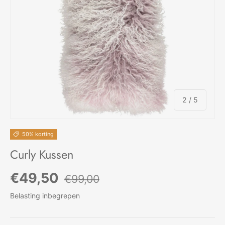
van
2
/
5
50% korting
Curly Kussen
Verkoopprijs
Reguliere prijs
€49,50
€99,00
Belasting inbegrepen