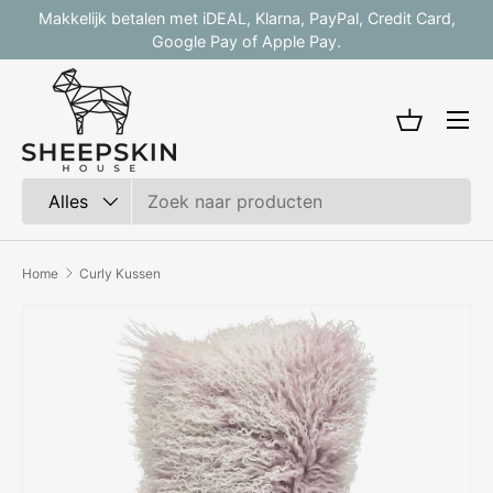
Makkelijk betalen met iDEAL, Klarna, PayPal, Credit Card,
V
Ga naar inhoud
Google Pay of Apple Pay.
Mandje
Zoeken
Productsoort
Alles
Home
Curly Kussen
Afbeelding 2 is nu beschikbaar in gallerij-weergave
Ga direct naar productinformatie