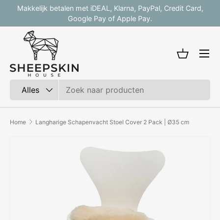
Makkelijk betalen met iDEAL, Klarna, PayPal, Credit Card,
V
Ga naar inhoud
Google Pay of Apple Pay.
Mandje
Zoeken
Productsoort
Alles
Home
Langharige Schapenvacht Stoel Cover 2 Pack | Ø35 cm
Afbeelding 3 is nu beschikbaar in gallerij-weergave
Ga direct naar productinformatie