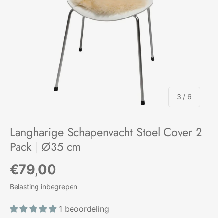
van
3
/
6
Langharige Schapenvacht Stoel Cover 2
Pack | Ø35 cm
Reguliere prijs
€79,00
Belasting inbegrepen
1 beoordeling