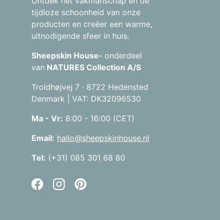
Ontdek het vakmanschap en de
tijdloze schoonheid van onze
producten en creëer een warme,
uitnodigende sfeer in huis.
Sheepskin House-
onderdeel
van
NATURES Collection A/S
Troldhøjvej 7 · 8722 Hedensted
Denmark | VAT: DK32096530
Ma - Vr:
8:00 - 16:00 (CET)
Email:
hallo@sheepskinhouse.nl
Tel:
(+31) 085 301 68 80
Facebook
Instagram
Pinterest