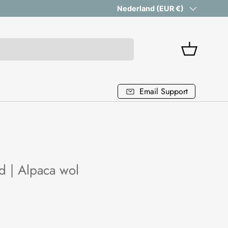
Vanaf 199 euro gratis verzending
Land/Regio
Nederland (EUR €)
Mandje
Email Support
d | Alpaca wol
 prijs