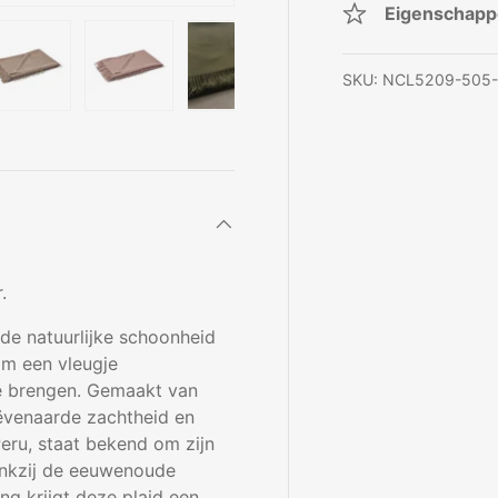
Eigenschap
SKU:
NCL5209-505-
rgave
gallerij-weergave
elding 4 in gallerij-weergave
Laad afbeelding 5 in gallerij-weergave
Laad afbeelding 6 in gallerij-weergave
Laad afbeelding 7 in gallerij-w
Laad afbeelding 8 i
Laad af
r.
de natuurlijke schoonheid
om een vleugje
te brengen. Gemaakt van
ëvenaarde zachtheid en
Peru, staat bekend om zijn
Dankzij de eeuwenoude
g krijgt deze plaid een