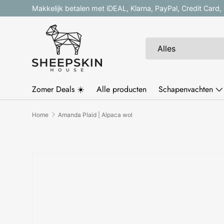
Makkelijk betalen met iDEAL, Klarna, PayPal, Credit Card
Ga naar inhoud
Zoeken
Productsoort
Alles
Zomer Deals ☀️
Alle producten
Schapenvachten
Home
Amanda Plaid | Alpaca wol
Afbeelding 3 is nu beschikbaar in gallerij-weergav
Ga direct naar productinformatie