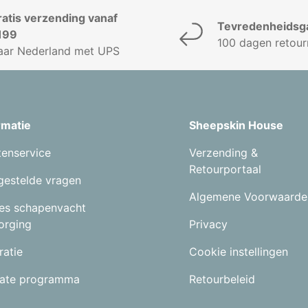
ratis verzending vanaf
Tevredenheidsga
199
100 dagen retour
aar Nederland met UPS
rmatie
Sheepskin House
tenservice
Verzending &
Retourportaal
gestelde vragen
Algemene Voorwaarde
es schapenvacht
orging
Privacy
ratie
Cookie instellingen
liate programma
Retourbeleid