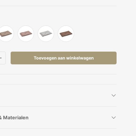
n
Paddestoel
Licht Paars
Licht Grijs
Donkerbruin
Toevoegen aan winkelwagen
elheid
Verhoog de hoeveelheid
& Materialen