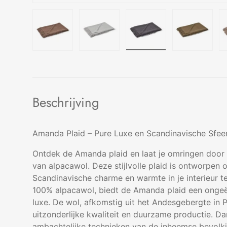
Laad afbeelding 1 in gallerij-weergave
Laad afbeelding 2 in gallerij-wee
Laad afbeelding 3 in 
Laad afbe
Beschrijving
Amanda Plaid – Pure Luxe en Scandinavische Sfee
Ontdek de Amanda plaid en laat je omringen door 
van alpacawol. Deze stijlvolle plaid is ontworpen 
Scandinavische charme en warmte in je interieur 
100% alpacawol, biedt de Amanda plaid een onge
luxe. De wol, afkomstig uit het Andesgebergte in 
uitzonderlijke kwaliteit en duurzame productie. 
ambachtelijke technieken van de inheemse bevolkin