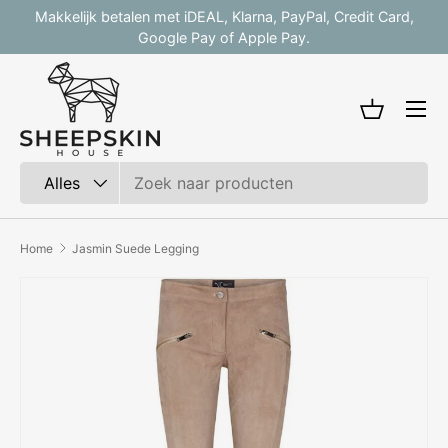
Makkelijk betalen met iDEAL, Klarna, PayPal, Credit Card,
V
Ga naar inhoud
Google Pay of Apple Pay.
Mandje
Zoeken
Productsoort
Alles
Home
Jasmin Suede Legging
Afbeelding 4 is nu beschikbaar in gallerij-weergave
Ga direct naar productinformatie