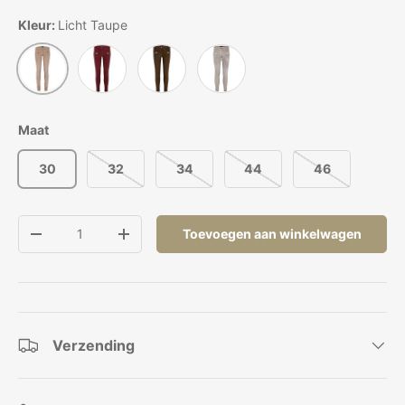
Kleur:
Licht Taupe
Wijnrood Suède
Licht Taupe
Mos Groen
Licht Grijs
Maat
30
32
34
44
46
Aantal
Toevoegen aan winkelwagen
Verlaag de hoeveelheid
Verhoog de hoeveelheid
Verzending