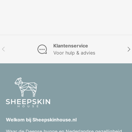
Klantenservice
Vorige
Vol
Voor hulp & advies
Welkom bij Sheepskinhouse.nl
Waar de Deense hygge en Nederlandse gezelligheid