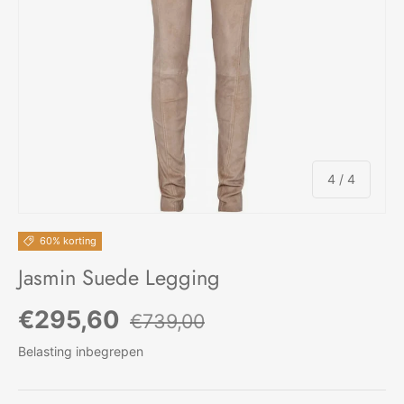
van
4
/
4
60% korting
Jasmin Suede Legging
Verkoopprijs
Reguliere prijs
€295,60
€739,00
Belasting inbegrepen