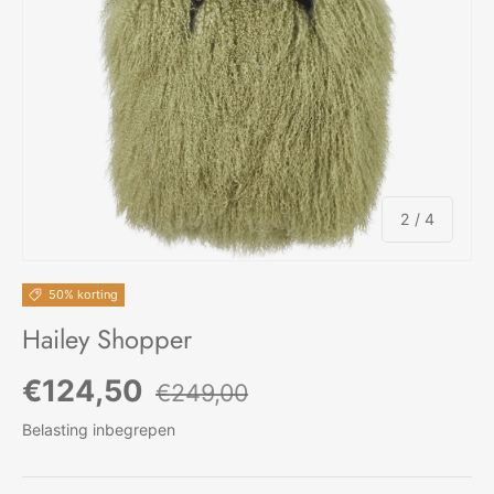
van
2
/
4
50% korting
Hailey Shopper
Verkoopprijs
Reguliere prijs
€124,50
€249,00
Belasting inbegrepen