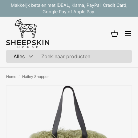
Makkelijk betalen met iDEAL, Klarna, PayPal, Credit Card,
V
Ga naar inhoud
Google Pay of Apple Pay.
Mandje
Zoeken
Productsoort
Alles
Home
Hailey Shopper
Afbeelding 2 is nu beschikbaar in gallerij-weergave
Ga direct naar productinformatie