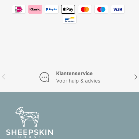
Klantenservice
Vorige
Vol
Voor hulp & advies