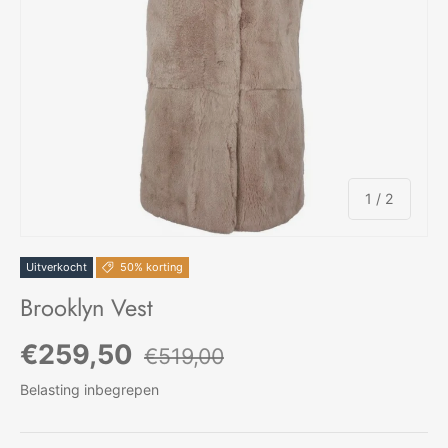
van
1
/
2
Uitverkocht
50% korting
Brooklyn Vest
Verkoopprijs
Reguliere prijs
€259,50
€519,00
Belasting inbegrepen