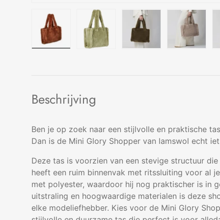
Laad afbeelding 1 in gallerij-weergave
Laad afbeelding 2 in gallerij-wee
Laad afbeelding 3 in 
Laad afbe
Beschrijving
Ben je op zoek naar een stijlvolle en praktische ta
Dan is de Mini Glory Shopper van lamswol echt iet
Deze tas is voorzien van een stevige structuur die
heeft een ruim binnenvak met ritssluiting voor al j
met polyester, waardoor hij nog praktischer is in g
uitstraling en hoogwaardige materialen is deze s
elke modeliefhebber. Kies voor de Mini Glory Sho
stijlvolle en duurzame tas die perfect is voor alle