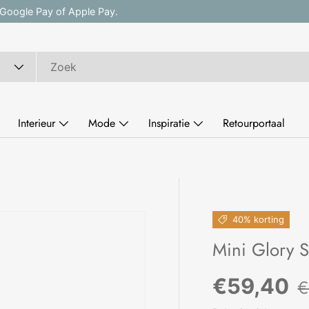
, Google Pay of Apple Pay.
Interieur
Mode
Inspiratie
Retourportaal
40% korting
Mini Glory 
R
Verkoopp
€59,40
€