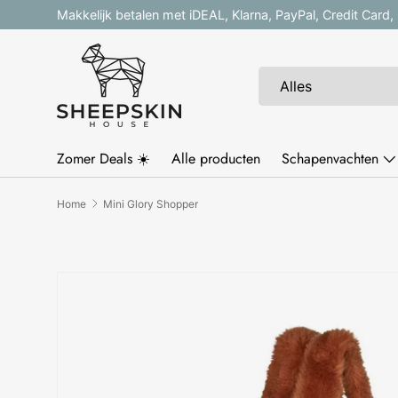
Makkelijk betalen met iDEAL, Klarna, PayPal, Credit Card
Ga naar inhoud
Zoeken
Productsoort
Alles
Zomer Deals ☀️
Alle producten
Schapenvachten
Home
Mini Glory Shopper
Ga direct naar productinformatie