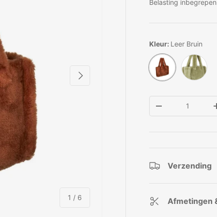
Belasting inbegrepen
Kleur:
Leer Bruin
Salie Gr
Leer Bruin
Volgende
Aantal
Verlaag de hoeve
Verzending
van
1
/
6
Afmetingen 