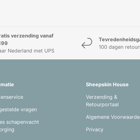
ratis verzending vanaf
Tevredenheidsga
199
100 dagen retour
aar Nederland met UPS
rmatie
Sheepskin House
tenservice
Verzending &
Retourportaal
gestelde vragen
Algemene Voorwaarde
es schapenvacht
orging
Privacy