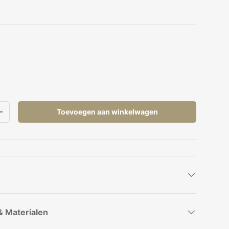
oen
Toevoegen aan winkelwagen
elheid
Verhoog de hoeveelheid
& Materialen