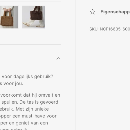
Eigenschap
SKU:
NCF16635-60
rgave
gallerij-weergave
elding 4 in gallerij-weergave
Laad afbeelding 5 in gallerij-weergave
Laad afbeelding 6 in gallerij-weergave
s voor dagelijks gebruik?
s voor jou.
 voorkomt dat hij omvalt en
e spullen. De tas is gevoerd
ebruik. Met zijn unieke
hopper een must-have voor
pper en geniet van een
daags gebruik.