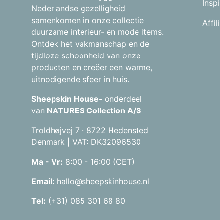
Inspi
Nederlandse gezelligheid
samenkomen in onze collectie
Affi
duurzame interieur- en mode items.
Ontdek het vakmanschap en de
tijdloze schoonheid van onze
producten en creëer een warme,
uitnodigende sfeer in huis.
Sheepskin House-
onderdeel
van
NATURES Collection A/S
Troldhøjvej 7 · 8722 Hedensted
Denmark | VAT: DK32096530
Ma - Vr:
8:00 - 16:00 (CET)
Email:
hallo@sheepskinhouse.nl
Tel:
(+31) 085 301 68 80