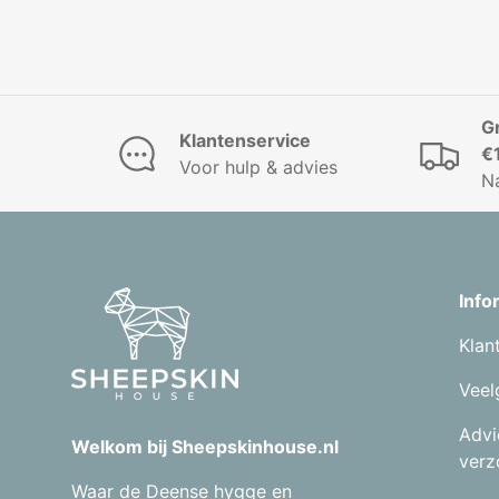
G
Klantenservice
€
Voor hulp & advies
N
Info
Klan
Veel
Advi
Welkom bij Sheepskinhouse.nl
verz
Waar de Deense hygge en