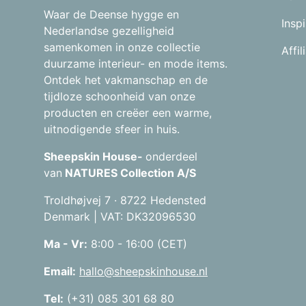
Waar de Deense hygge en
Inspi
Nederlandse gezelligheid
samenkomen in onze collectie
Affi
duurzame interieur- en mode items.
Ontdek het vakmanschap en de
tijdloze schoonheid van onze
producten en creëer een warme,
uitnodigende sfeer in huis.
Sheepskin House-
onderdeel
van
NATURES Collection A/S
Troldhøjvej 7 · 8722 Hedensted
Denmark | VAT: DK32096530
Ma - Vr:
8:00 - 16:00 (CET)
Email:
hallo@sheepskinhouse.nl
Tel:
(+31) 085 301 68 80