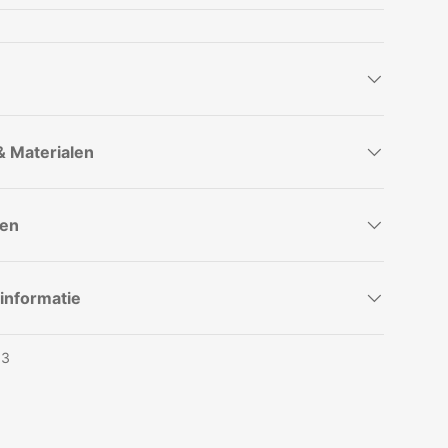
eergave
n gallerij-weergave
beelding 9 in gallerij-weergave
Laad afbeelding 10 in gallerij-weergave
Laad afbeelding 11 in gallerij-weergave
& Materialen
pen
informatie
93