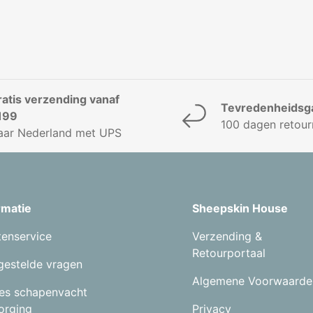
ratis verzending vanaf
Tevredenheidsga
199
100 dagen retour
aar Nederland met UPS
rmatie
Sheepskin House
tenservice
Verzending &
Retourportaal
gestelde vragen
Algemene Voorwaarde
es schapenvacht
orging
Privacy