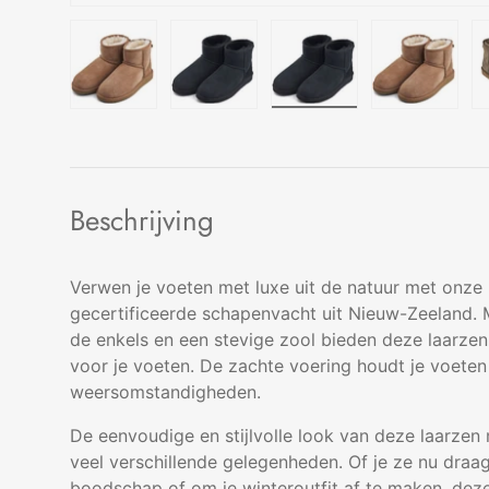
Laad afbeelding 1 in gallerij-weergave
Laad afbeelding 2 in gallerij-wee
Laad afbeelding 3 in 
Laad afbe
Beschrijving
Verwen je voeten met luxe uit de natuur met onze
gecertificeerde schapenvacht uit Nieuw-Zeeland. 
de enkels en een stevige zool bieden deze laarze
voor je voeten. De zachte voering houdt je voeten
weersomstandigheden.
De eenvoudige en stijlvolle look van deze laarzen
veel verschillende gelegenheden. Of je ze nu draag
boodschap of om je winteroutfit af te maken, dez