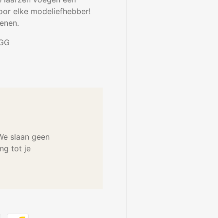
voor elke modeliefhebber!
ienen.
UGG
 We slaan geen
g tot je