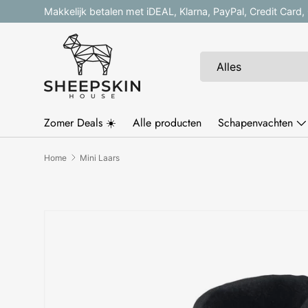
Makkelijk betalen met iDEAL, Klarna, PayPal, Credit Card
Ga naar inhoud
Zoeken
Productsoort
Alles
Zomer Deals ☀️
Alle producten
Schapenvachten
Home
Mini Laars
Afbeelding 3 is nu beschikbaar in gallerij-weergav
Ga direct naar productinformatie