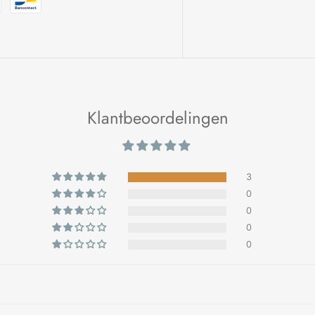
Klantbeoordelingen
3
0
0
0
0