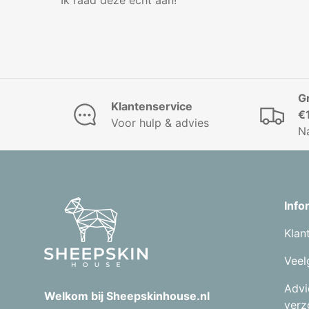
Ik raad deze echt aan!
G
Klantenservice
€
Voor hulp & advies
N
Info
Klan
Veel
Advi
Welkom bij Sheepskinhouse.nl
verz