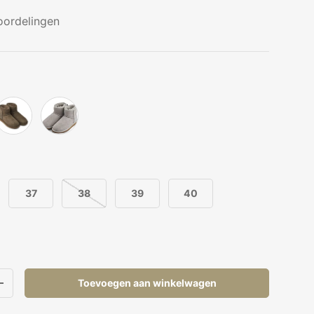
oordelingen
Heggengroen
Licht Grijs
37
38
39
40
Toevoegen aan winkelwagen
elheid
Verhoog de hoeveelheid