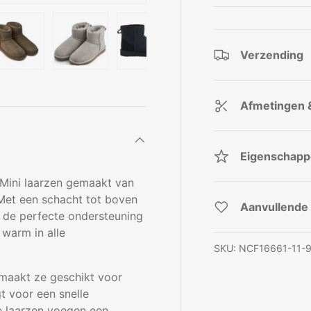
Verzending
rgave
gallerij-weergave
elding 4 in gallerij-weergave
Laad afbeelding 5 in gallerij-weergave
Laad afbeelding 6 in gallerij-weergave
Laad afbeelding 7 in gallerij-w
Laad afbeelding 8 i
Laad af
Afmetingen 
Eigenschap
 Mini laarzen gemaakt van
Met een schacht tot boven
Aanvullende 
n de perfecte ondersteuning
 warm in alle
SKU:
NCF16661-11-
 maakt ze geschikt voor
t voor een snelle
e laarzen voegen een