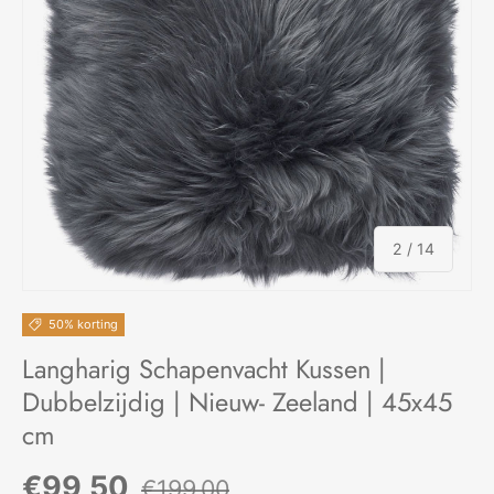
van
2
/
14
50% korting
Langharig Schapenvacht Kussen |
Dubbelzijdig | Nieuw- Zeeland | 45x45
cm
Verkoopprijs
Reguliere prijs
€99,50
€199,00