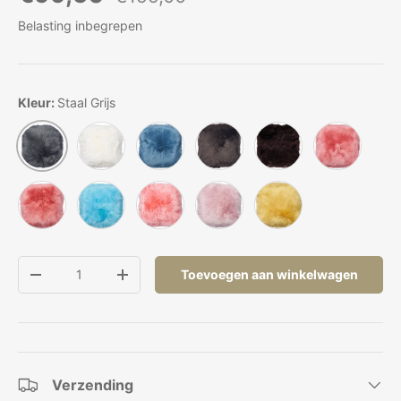
Belasting inbegrepen
Kleur:
Staal Grijs
Ivoor
Koraalblauw
Walnoot bruin
Chocolade
Koraal Lant
Staal Grijs
Koraal Perzik
Koraal Peacock
Lichtroze
Licht Roze
Koraal Geel
Aantal
Toevoegen aan winkelwagen
Verlaag de hoeveelheid
Verhoog de hoeveelheid
Verzending