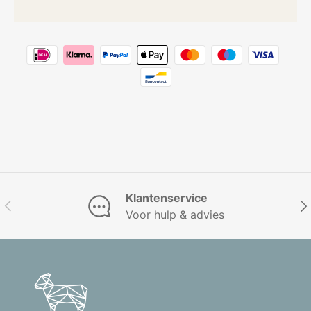
Klantenservice
Vorige
Vol
Voor hulp & advies