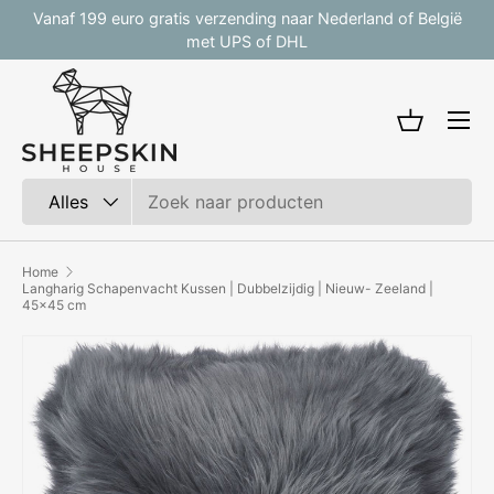
,
Vanaf 199 euro gratis verzending naar Nederland of België
Ga naar inhoud
met UPS of DHL
Mandje
Zoeken
Productsoort
Alles
Home
Langharig Schapenvacht Kussen | Dubbelzijdig | Nieuw- Zeeland |
45x45 cm
Afbeelding 2 is nu beschikbaar in gallerij-weergave
Ga direct naar productinformatie