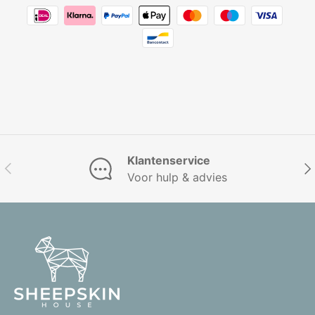
Klantenservice
Vorige
Vol
Voor hulp & advies