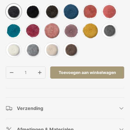
Zwart
Cappuccino
Koraalblauw
Koraal Lantana
Koraal Perzi
Antraciet Grijs
Koraal Peacock
Lichtroze
Koraalroze
Licht Roze
Koraal Geel
Grafiet
Ivoor
Licht Grijs
Parelgrijs
Taupe
Aantal
Toevoegen aan winkelwagen
Verlaag de hoeveelheid
Verhoog de hoeveelheid
Verzending
Afmetingen & Materialen