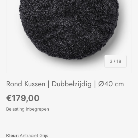
van
3
/
18
Rond Kussen | Dubbelzijdig | Ø40 cm
Reguliere prijs
€179,00
Belasting inbegrepen
Kleur:
Antraciet Grijs